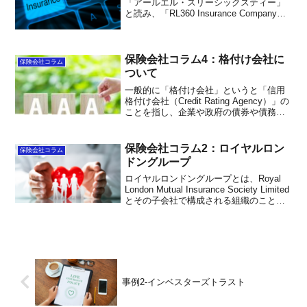
「アールエル・スリーシックスティー」
と読み、「RL360 Insurance Company
Limited」の商号です。RL360は約230億ド
ルの運用資産を持つInternational
Financial Group Limited (IFGL)の傘下のグ
ローバル規模の生命保険および投資会社
保険会社コラム4：格付け会社に
保険会社コラム
で、オフショア金融の拠点であるマン島
ついて
を拠点に、アジア、アフリカ、中東、中
一般的に「格付け会社」というと「信用
南米、英国でビジネスを展開していま
格付け会社（Credit Rating Agency）」の
す。
ことを指し、企業や政府の債券や債務証
券などの信用力やリスクを評価する機関
です。これらの会社は、発行体（債券の
発行者）が債務を返済する能力や信用リ
保険会社コラム2：ロイヤルロン
保険会社コラム
スクを分析し、信用格付けを行います。
ドングループ
（これをものすご～～く簡単にいうと、
「貸したお金をきちんと返してくれるか
ロイヤルロンドングループとは、Royal
どうか」を「返してもらえる可能性大」
London Mutual Insurance Society Limited
から「返してもらえない可能性大」まで
とその子会社で構成される組織のこと
分類している会社のことです。）
で、1861年に設立された英国最大の相互
保険会社です。870万件の生命保険・年金
保険契約があり、英国とアイルランドで
事業を行っています。英国のイングラン
ドで法人登記しており、ロンドンに本社
があります。
事例2-インベスターズトラスト