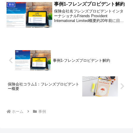
口だった日本人とは連絡...
事例1-フレンズプロビデント解約
事例
保険会社名フレンズプロビデントインタ
ーナショナルFriends Provident
International Limited概要約20年前に日本
人の経営する某プライベートバンカー企
業に、「海外の投資信託での資産運用」
を勧められ、「Roya...
事例1-フレンズプロビデント解約
保険会社コラム1：フレンズプロビデント
ー概要
ホーム
事例