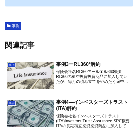
事例
関連記事
事例3ーRL360°解約
事例
保険会社名RL360アールエル360概要
RL360の積立投資投資商品に加入してい
たが、毎月の積み立てをやめたく途中解
約をしようとしたところ、加入したとき
に窓口だった日本人と連絡が取れず、困
っていた。弊社のWEBサイトをご覧にな
りご連絡をいた...
事例4―インベスターズトラスト
事例
(ITA)解約
保険会社名インベスターズトラスト
(ITA)Investors Trust Assurance SPC概要
ITAの長期積立投資投資商品に加入してい
たが、毎月の積み立てをやめて途中解約
をご検討されていた。加入したときに窓